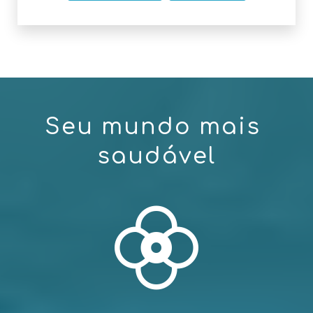
S
e
u
m
u
n
d
o
m
a
i
s
s
a
u
d
á
v
e
l