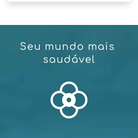
S
e
u
m
u
n
d
o
m
a
i
s
s
a
u
d
á
v
e
l