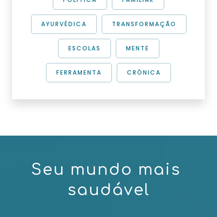
AYURVÉDICA
TRANSFORMAÇÃO
ESCOLAS
MENTE
FERRAMENTA
CRÔNICA
S
e
u
m
u
n
d
o
m
a
i
s
s
a
u
d
á
v
e
l