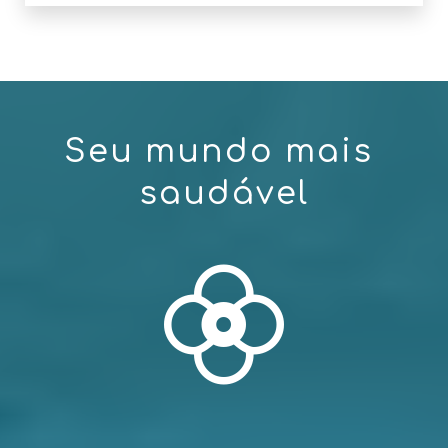
S
e
u
m
u
n
d
o
m
a
i
s
s
a
u
d
á
v
e
l